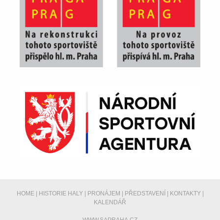
HOME
|
HISTORIE HALY
|
PRONÁJEM
|
PŘEDSTAVENÍ
|
KONTAKTY
|
KALENDÁŘ
WWW.SAPRAHA.CZ