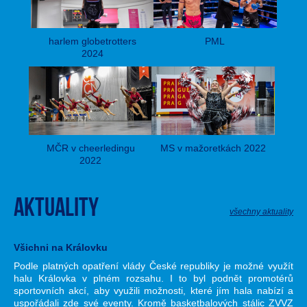
harlem globetrotters
PML
2024
MČR v cheerledingu
MS v mažoretkách 2022
2022
Aktuality
všechny aktuality
Všichni na Královku
Podle platných opatření vlády České republiky je možné využít
halu Královka v plném rozsahu. I to byl podnět promotérů
sportovních akcí, aby využili možnosti, které jím hala nabízí a
uspořádali zde své eventy. Kromě basketbalových stálic ZVVZ