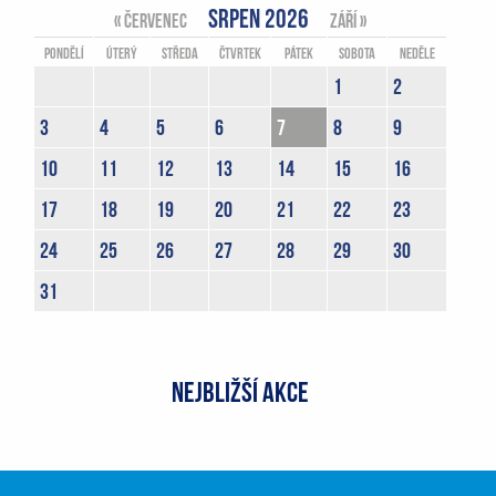
Srpen 2026
« Červenec
Září »
Pondělí
Úterý
Středa
Čtvrtek
Pátek
Sobota
Neděle
1
2
3
4
5
6
7
8
9
10
11
12
13
14
15
16
17
18
19
20
21
22
23
24
25
26
27
28
29
30
31
NEJBLIŽŠÍ AKCE