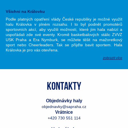
Všichni na Královku
Podle platných opatření vlády České republiky je možné využít
halu Královka v plném rozsahu. I to byl podnět promotérů
sportovních akcí, aby využili možnosti, které jím hala nabízí a
uspořádali zde své eventy. Kromě basketbalových stálic ZVVZ
USK Praha a Era Nymburk, se můžete těšit na mažoretkový
sport nebo Cheerleaders. Tak se přijďte bavit sportem. Hala
Královka je pro vás otevřena.
zobrazit více
Kontakty
Objednávky haly
objednavky@sapraha.cz
Vrátnice
+420 730 551 114