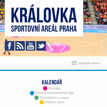
zobrazit menu
KALENDÁŘ
Euroliga
Ženská basketbalová liga
Champions League
Ostatní akce