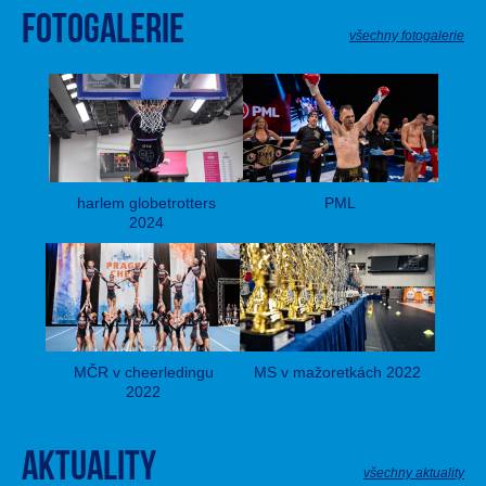
Fotogalerie
všechny fotogalerie
harlem globetrotters
PML
2024
MČR v cheerledingu
MS v mažoretkách 2022
2022
Aktuality
všechny aktuality